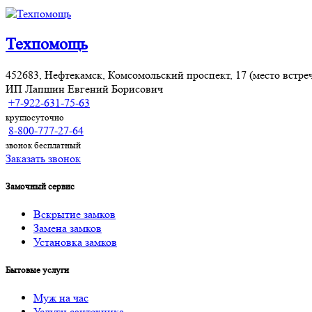
Техпомощь
452683, Нефтекамск, Комсомольский проспект, 17 (место встре
ИП Лапшин Евгений Борисович
+7-922-631-75-63
круглосуточно
8-800-777-27-64
звонок бесплатный
Заказать звонок
Замочный сервис
Вскрытие замков
Замена замков
Установка замков
Бытовые услуги
Муж на час
Услуги cантехника